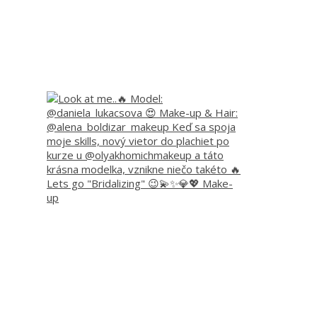
Lets go "Bridalizing" 😉💫✨💎💖 Make-
up