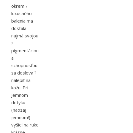
okrem ?️
luxusného
balenia ma
dostala
najmä svojou
?️
pigmentáciou
a
schopnosťou
sa doslova ?️
nalepiť na
kožu. Pri
Jemnom
dotyku
(naozaj
jemnom!)
vyšiel na ruke
krásne