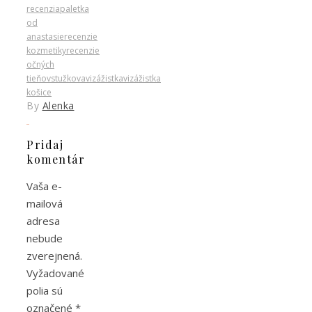
recenzia
paletka
od
anastasie
recenzie
kozmetiky
recenzie
očných
tieňov
stužkova
vizážistka
vizážistka
košice
By
Alenka
Pridaj
komentár
Vaša e-
mailová
adresa
nebude
zverejnená.
Vyžadované
polia sú
označené
*