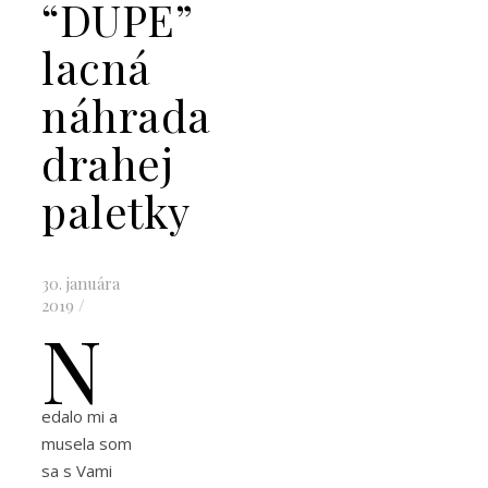
“DUPE”
lacná
náhrada
drahej
paletky
30. januára
2019
/
N
edalo mi a
musela som
sa s Vami