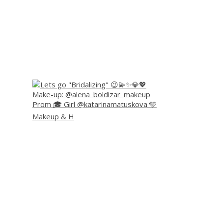
Prom 🎓 Girl @katarinamatuskova 🩵
Makeup & H