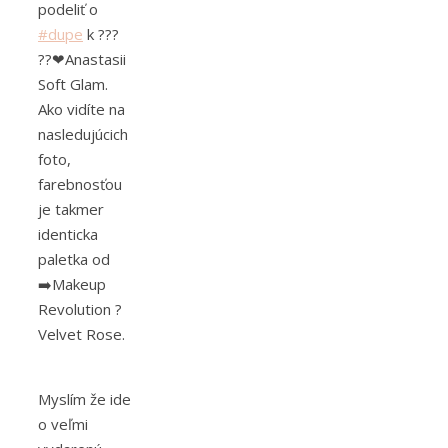
podeliť o
#dupe
k ???
??❤Anastasii
Soft Glam.
Ako vidíte na
nasledujúcich
foto,
farebnosťou
je takmer
identicka
paletka od
➡️Makeup
Revolution ?
Velvet Rose.
Myslím že ide
o veľmi