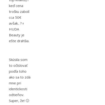
keď cena
trošku zabolí
cca 50€
avšak.. ?‍♀️
HUDA
Beauty je
ešte drahšia.
Skúsila som
to očíslovať
podľa toho
ako sa to zdá
mne pri
identickosti
odtieňov.
Super, že! 🙂