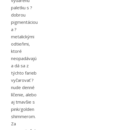
vydarenú
paletku s ?️
dobrou
pigmentáciou
a ?️
metalickými
odtieňmi,
ktoré
neopadávajú
a dá sa z
týchto farieb
vyčarovať ?️
nude denné
líčenie, alebo
aj tmavšie s
pink/golden
shimmerom.
Za