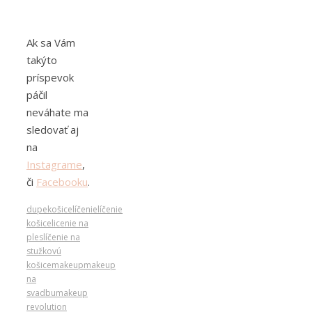
Ak sa Vám
takýto
príspevok
páčil
neváhate ma
sledovať aj
na
Instagrame
,
či
Facebooku
.
dupe
košice
líčenie
líčenie
košice
licenie na
ples
líčenie na
stužkovú
košice
makeup
makeup
na
svadbu
makeup
revolution