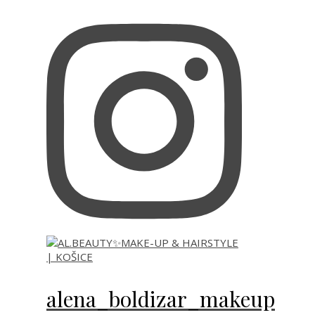
alena_boldizar_makeup