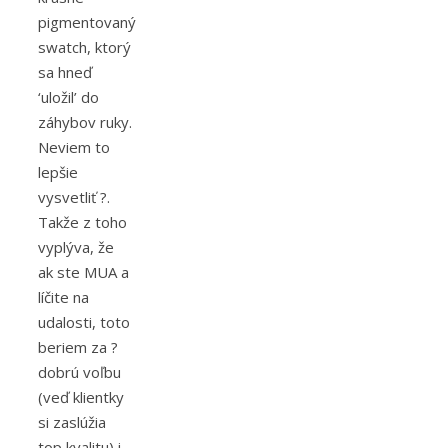
pigmentovaný
swatch, ktorý
sa hneď
‘uložil’ do
záhybov ruky.
Neviem to
lepšie
vysvetliť ?.
Takže z toho
vyplýva, že
ak ste MUA a
líčite na
udalosti, toto
beriem za ?
dobrú voľbu
(veď klientky
si zaslúžia
top kvalitu) i