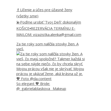
💄Líčenie a účes pre úžasné ženy
(všetky sme)
💫Poďme urobiť 'Tvoj Deň' dokonalým
KOŠICE▪️REZERVÁCIA TERMÍNU E-
MAILOM: vizazistka.alenka@gmail.com
Za tie roky som nalíčila stovky žien. A
vieš,
So elegant 💖 Bride:
@_gabrielablaskova_ Makeup