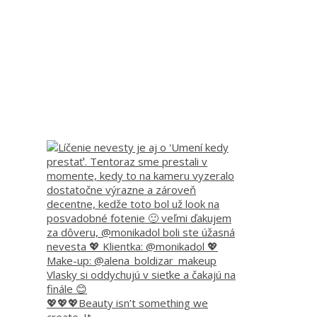
💖💖💖Beauty isn’t something we