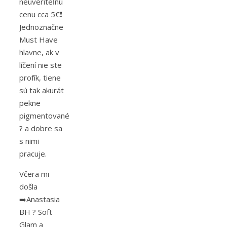
neuveriteľnú
cenu cca 5€❗
Jednoznačne
Must Have
hlavne, ak v
líčení nie ste
profík, tiene
sú tak akurát
pekne
pigmentované
? a dobre sa
s nimi
pracuje.
Včera mi
došla
➡️Anastasia
BH ? Soft
Glam a