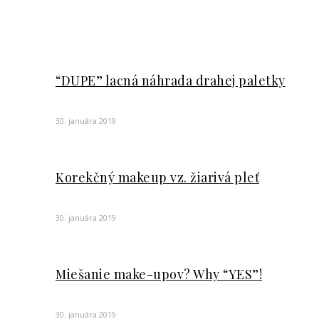
suchšia/flakatejšia/mdlá) a preto jej už daný 
čo je aj môj problém). Ako asi väčšina z Vás aj ja som
to – ✔Catrice Liquid Camuflage. Ďalej z čírej zvedav
Truly Matte, a pre klientky som rovno zaobstarala ✔HU
sú…
Alenka
Mohlo by sa Vám páčiť
Prírodná kozmetika – len marketing, či sk
7. októbra 2019
Korekčný makeup vz. žiarivá pleť