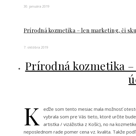
K
eďže som tento mesiac mala možnosť otesto
vybrala som pre Vás tieto, ktoré určite bu
artistka / vizážistka z Košíc), no na kozmeti
neposlednom rade pomer cena vz. kvalita. Takže pod
Flower Water Toner – Hydrating Vhodný pre všetky ty
Tonikum by malo obsahovať prírodné zložky a ideálne n
majú, mastný typ pleti, môže byť logické, že obsah…
Alenka
Mohlo by sa Vám páčiť
“DUPE” lacná náhrada drahej paletky
30. januára 2019