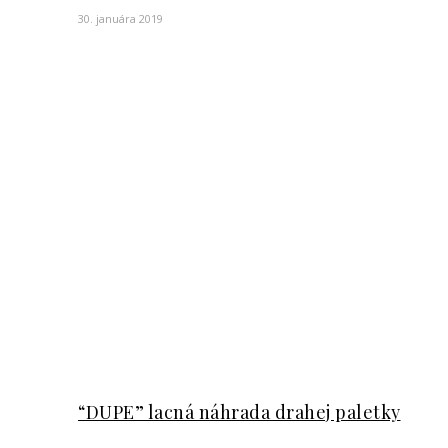
30. januára 2019
“DUPE” lacná náhrada drahej paletky
30. januára 2019
Prírodná kozmetika – len marketing, či sk
7. októbra 2019
Prírodná kozmetika – 
ú