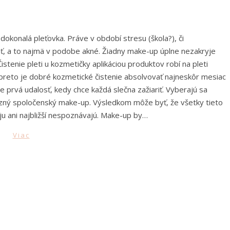
konalá pleťovka. Práve v období stresu (škola?), či
ť, a to najmä v podobe akné. Žiadny make-up úplne nezakryje
istenie pleti u kozmetičky aplikáciou produktov robí na pleti
preto je dobré kozmetické čistenie absolvovať najneskôr mesiac
 prvá udalosť, kedy chce každá slečna zažiariť. Vyberajú sa
ýrazný spoločenský make-up. Výsledkom môže byť, že všetky tieto
ju ani najbližší nespoznávajú. Make-up by…
Viac