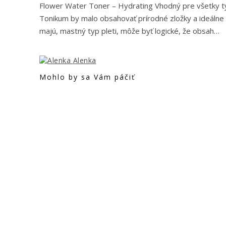
Korekčný makeup vz. žiarivá pleť
30. januára 2019
Miešanie make-upov? Why “YES”!
30. januára 2019
Miešanie mak
T
áák zopár slov o Vami vybranej téme ?‍? MI
používali roky zrazu prestal vyzerať na pleti 