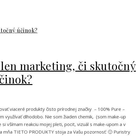
vať viaceré produkty čisto prírodnej značky – 100% Pure –
dem využívať dlhodobo. Nie som žiaden chemik, (som make-up
ke si všímam reakciu mojej pleti, pocit, vizuál s make-upom a v
ľa mňa TIETO PRODUKTY stoja za Vašu pozornosť: 🙂 Puristry
py pleti Upokojujúci účinok S kyselinou hyalurónovou Tonikum
eobsahoval dať žiaden alebo minimálny alkohol. Pre tých ktorí
Viac