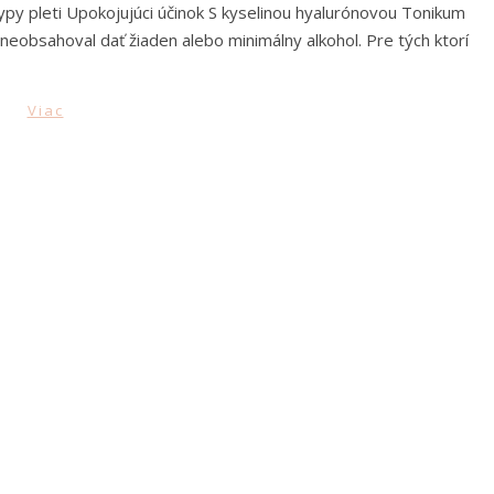
e-upov? Why “YES”!
EŠANIE MAKE-UPOV. Asi sa Vám už stalo, že makeup, ktorý ste
tak pekne. Jednou z možností je, že sa Vaša pleť zmenila (je